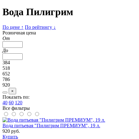
Вода Пилигрим
По цене
↑
По рейтингу
↓
Розничная цена
От
До
384
518
652
786
920
×
Показать по:
40
60
120
Все фильтры
Вода питьевая "Пилигрим ПРЕМИУМ", 19 л.
920 руб.
Купить